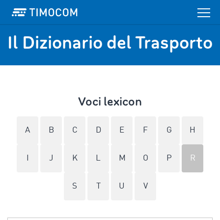
Il Dizionario del Trasporto
Voci lexicon
A
B
C
D
E
F
G
H
I
J
K
L
M
O
P
R
S
T
U
V