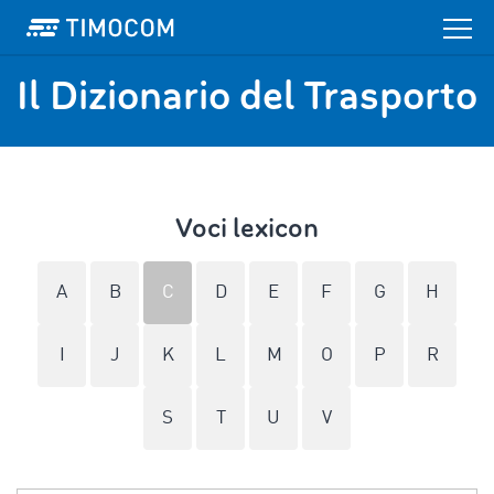
Il Dizionario del Trasporto
Voci lexicon
A
B
C
D
E
F
G
H
I
J
K
L
M
O
P
R
S
T
U
V