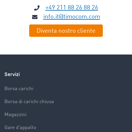
+49 211 88 26 88 26
info.it@timocom.com
Diventa nostro cliente
Servizi
Borsa carichi
Borsa di carichi chiusa
Magazzini
Gare d'appalto