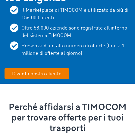
Il Marketplace di TIMOCOM è utilizzato da più di
156.000
utenti
Oltre 58.000 aziende sono registrate all’interno
del sistema TIMOCOM
Presenza di un alto numero di offerte (fino a 1
milione di offerte al giorno)
Diventa nostro cliente
Perché affidarsi a TIMOCOM
per trovare offerte per i tuoi
trasporti