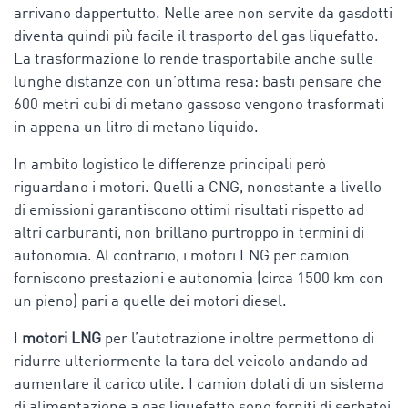
arrivano dappertutto. Nelle aree non servite da gasdotti
diventa quindi più facile il trasporto del gas liquefatto.
La trasformazione lo rende trasportabile anche sulle
lunghe distanze con un’ottima resa: basti pensare che
600 metri cubi di metano gassoso vengono trasformati
in appena un litro di metano liquido.
In ambito logistico le differenze principali però
riguardano i motori. Quelli a CNG, nonostante a livello
di emissioni garantiscono ottimi risultati rispetto ad
altri carburanti, non brillano purtroppo in termini di
autonomia. Al contrario, i motori LNG per camion
forniscono prestazioni e autonomia (circa 1500 km con
un pieno) pari a quelle dei motori diesel.
I
motori LNG
per l’autotrazione inoltre permettono di
ridurre ulteriormente la tara del veicolo andando ad
aumentare il carico utile. I camion dotati di un sistema
di alimentazione a gas liquefatto sono forniti di serbatoi