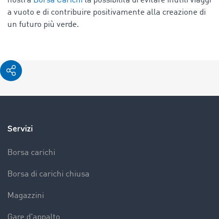
nostra
Borsa Carichi
la possibilità di evitare inutili viaggi
a vuoto e di contribuire positivamente alla creazione di
un futuro più verde.
Servizi
Borsa carichi
Borsa di carichi chiusa
Magazzini
Gare d'appalto