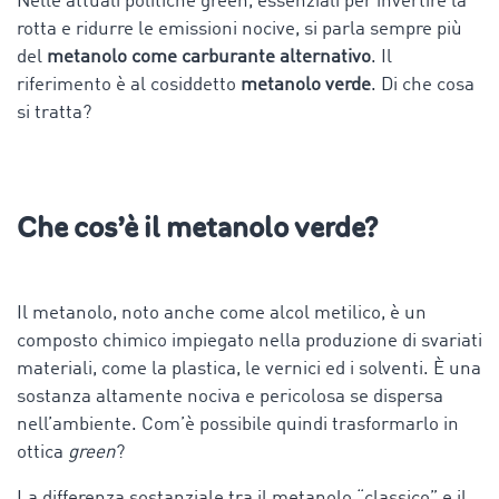
Nelle attuali politiche green, essenziali per invertire la
rotta e ridurre le emissioni nocive, si parla sempre più
del
metanolo come carburante alternativo
. Il
riferimento è al cosiddetto
metanolo verde
. Di che cosa
si tratta?
Che cos’è il metanolo verde?
Il metanolo, noto anche come alcol metilico, è un
composto chimico impiegato nella produzione di svariati
materiali, come la plastica, le vernici ed i solventi. È una
sostanza altamente nociva e pericolosa se dispersa
nell’ambiente. Com’è possibile quindi trasformarlo in
ottica
green
?
La differenza sostanziale tra il metanolo “classico” e il