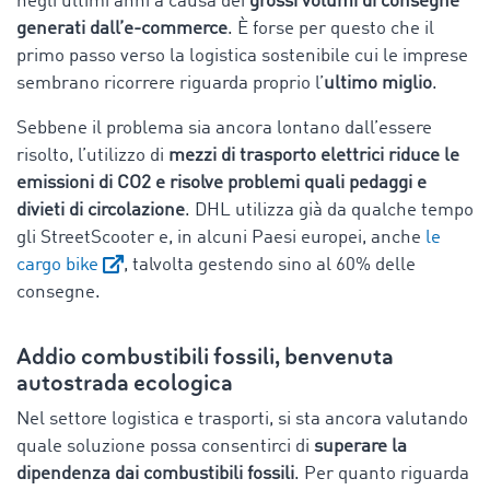
negli ultimi anni a causa dei
grossi volumi di consegne
generati dall’e-commerce
. È forse per questo che il
primo passo verso la logistica sostenibile cui le imprese
sembrano ricorrere riguarda proprio l’
ultimo
miglio
.
Sebbene il problema sia ancora lontano dall’essere
risolto, l’utilizzo di
mezzi di trasporto elettrici riduce le
emissioni di CO2 e risolve problemi quali pedaggi e
divieti di circolazione
. DHL utilizza già da qualche tempo
gli StreetScooter e, in alcuni Paesi europei, anche
le
cargo bike
, talvolta gestendo sino al 60% delle
consegne.
Addio combustibili fossili, benvenuta
autostrada ecologica
Nel settore logistica e trasporti, si sta ancora valutando
quale soluzione possa consentirci di
superare la
dipendenza dai combustibili fossili
. Per quanto riguarda