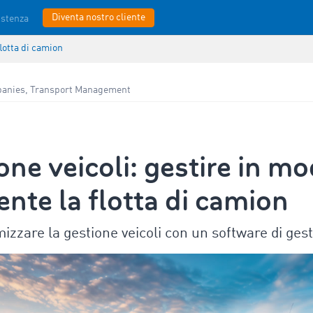
Diventa nostro cliente
istenza
flotta di camion
anies, Transport Management
one veicoli: gestire in m
iente la flotta di camion
izzare la gestione veicoli con un software di gest