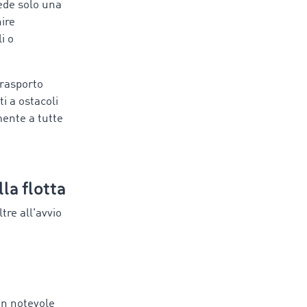
iede solo una
ire
i o
trasporto
i a ostacoli
ente a tutte
lla flotta
ltre all'avvio
un notevole