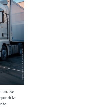
mion. Se
quindi la
ente