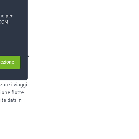
ati in tempo
 il
mportanza,
pianificazione
perdita di
zare i viaggi
ione flotte
te dati in