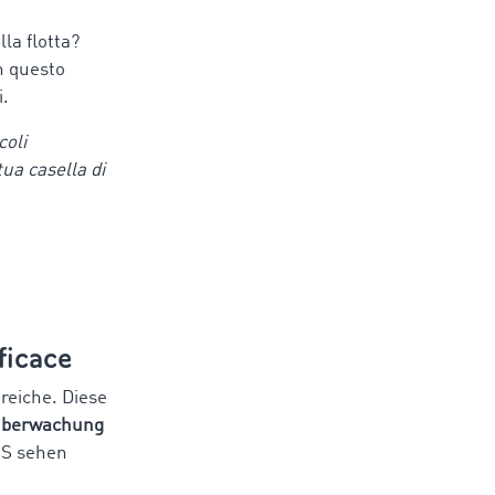
la flotta?
In questo
i.
coli
ua casella di
ficace
reiche. Diese
überwachung
PS sehen