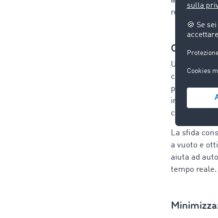
ad automatiz
reale.
Organizzar
Uno degli asp
coordinamento
poiché i tras
imprecisa può
clienti.
La sfida cons
a vuoto e ott
aiuta ad aut
tempo reale.
Minimizzaz