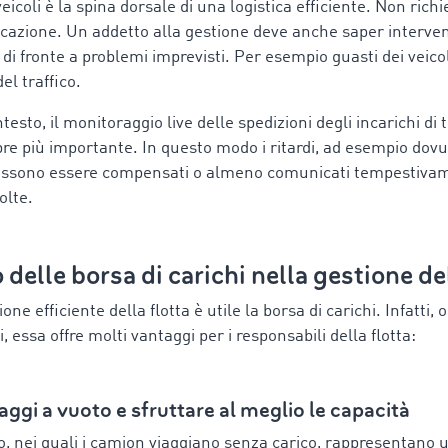
eicoli è la spina dorsale di una logistica efficiente. Non rich
icazione. Un addetto alla gestione deve anche saper interven
i fronte a problemi imprevisti. Per esempio guasti dei veicol
el traffico.
testo, il monitoraggio live delle spedizioni degli incarichi di 
e più importante. In questo modo i ritardi, ad esempio dovut
 possono essere compensati o almeno comunicati tempestivam
olte.
o delle borsa di carichi nella gestione de
ne efficiente della flotta è utile la borsa di carichi. Infatti, o
i, essa offre molti vantaggi per i responsabili della flotta:
iaggi a vuoto e sfruttare al meglio le capacità
o, nei quali i camion viaggiano senza carico, rappresentano 