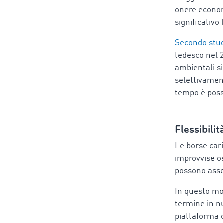
onere econom
significativo 
Secondo stud
tedesco nel 
ambientali si
selettivament
tempo è possi
Flessibilit
Le borse cari
improvvise os
possono asseg
In questo mod
termine in nu
piattaforma o