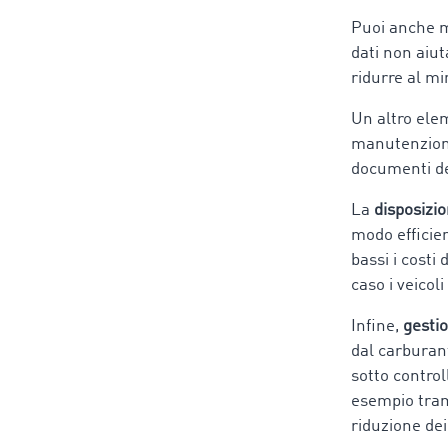
Puoi anche mo
dati non aiut
ridurre al mi
Un altro elem
manutenzione
documenti de
La
disposizi
modo efficien
bassi i costi
caso i veicol
Infine,
gestio
dal carburant
sotto control
esempio tra
riduzione dei