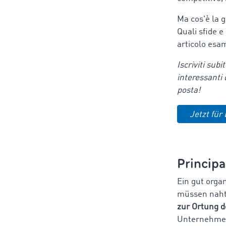
Ma cos'è la g
Quali sfide e
articolo esa
Iscriviti subi
interessanti 
posta!
Jetzt für
Principa
Ein gut orga
müssen nahtl
zur Ortung 
Unternehmen