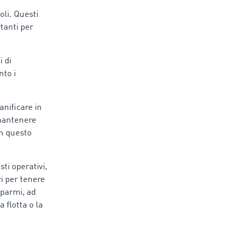
oli. Questi
tanti per
i di
nto i
anificare in
 mantenere
In questo
i operativi,
i per tenere
isparmi, ad
a flotta o la