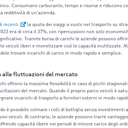
ico. Consumano carburante, tempo e risorse e riducono co
la redditività di un'azienda.
i recenti
la quota dei viaggi a vuoto nel trasporto su str
2023 era di circa il 37%, con ripercussioni non solo econom
gnificative. Tramite borsa di carichi le aziende possono offrir
e veicoli liberi e monetizzare così le capacità inutilizzate. A
bile trovare incarichi di carico in modo rapido e semplice.
à alle fluttuazioni del mercato
chi offrono la massima flessibilità in caso di picchi stagionali 
cillazioni del mercato. Quando il proprio parco veicoli è satu
nare incarichi di trasporto a fornitori esterni in modo rapi
o è possibile colmare i colli di bottiglia senza investimenti 
ovi veicoli. Al contrario, le aziende possono trarre vantaggio
ffrendo capacità libere nei periodi di minore carico degli ordi