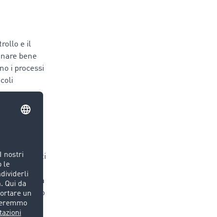
ollo e il
dinare bene
ono i processi
coli
one e il
hé i trasporti
recisa può
enti. La sfida
iaggi a vuoto
flotta aiuta