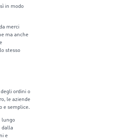
sì in modo
ada merci
iche ma anche
e
llo stesso
degli ordini o
ro, le aziende
do e semplice.
a lungo
 dalla
ni e