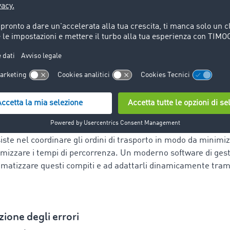
zare queste attività e ad adattarle dinamicamente tramite d
e e svolgere senza intoppi
etti più importanti della gestione veicoli è la pianificazione e
 precisi dei veicoli. Nella logistica ciò è di fondamentale i
porti devono arrivare puntuali e integri al destinatario. Una 
 causare consegne in ritardo, costi maggiori o addirittura la 
iste nel coordinare gli ordini di trasporto in modo da minimiz
imizzare i tempi di percorrenza. Un moderno software di gest
omatizzare questi compiti e ad adattarli dinamicamente trami
ione degli errori