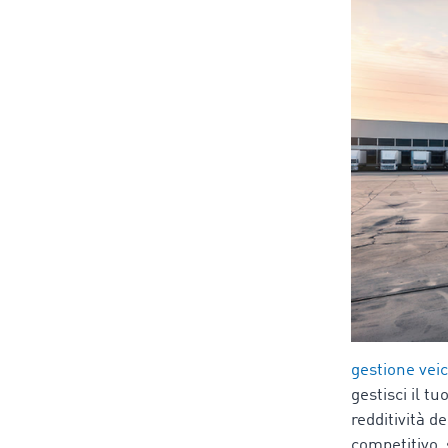
gestione veic
gestisci il tu
redditività d
competitivo,