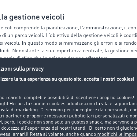
lla gestione veicoli
eicoli comprende la pianificazione, l'amministrazione, il contr
di un parco veicoli. L'obiettivo della gestione veicoli è coor
 dei veicoli. In questo modo si minimizzano gli errori e si rend
fluidi. Nonostante la sua importanza centrale, la gestione vei
serie di sfide che le aziende devono affrontare.
ione e coordinamento efficienti
etti più importanti della gestione della flotta è la pianificazi
 precisi dei veicoli. Nella logistica ciò è fondamentale, perc
re puntuali e integri al destinatario. Una pianificazione imp
ne in ritardo, costi più elevati o addirittura la perdita di cli
coordinare gli ordini di trasporto in modo da minimizzare le v
 i tempi di guida. Un moderno software per la gestione della 