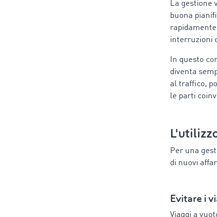
La gestione v
buona pianif
rapidamente d
interruzioni d
In questo con
diventa sempr
al traffico,
le parti coinv
L'utilizz
Per una gestio
di nuovi affar
Evitare i v
Viaggi a vuot