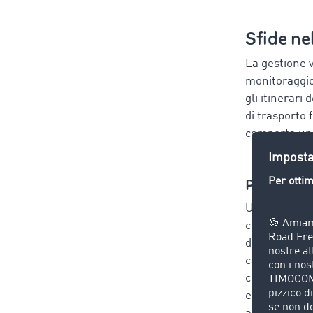
Sfide ne
La gestione v
monitoraggio 
gli itinerari
di trasporto 
comporta una 
Pianificaz
Uno degli asp
coordinamento
devono arriva
causare conseg
consiste nel 
e ottimizzare