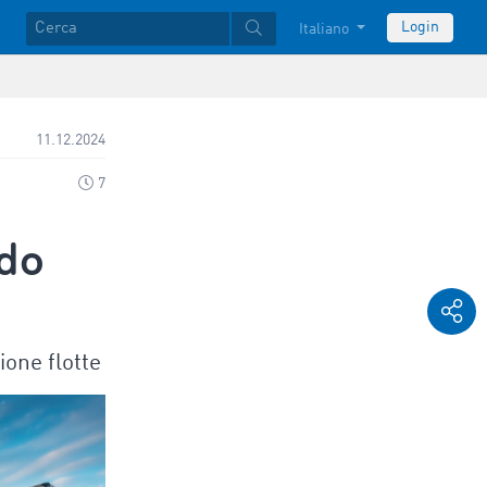
Login
Italiano
11.12.2024
7
odo
ione flotte