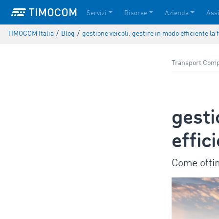
Servizi
Risorse
Azienda
Ass
TIMOCOM Italia
/
Blog
/
gestione veicoli: gestire in modo efficiente la 
Transport Comp
gesti
effic
Come ottim