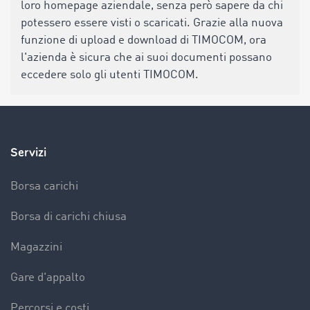
loro homepage aziendale, senza però sapere da chi
potessero essere visti o scaricati. Grazie alla nuova
funzione di upload e download di TIMOCOM, ora
l'azienda è sicura che ai suoi documenti possano
eccedere solo gli utenti TIMOCOM.
Servizi
Borsa carichi
Borsa di carichi chiusa
Magazzini
Gare d'appalto
Percorsi e costi