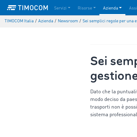
Servizi
Risorse
Azienda
Ass
TIMOCOM Italia
/
Azienda
/
Newsroom
/
Sei semplici regole per una e
Sei semp
gestione
Dato che la puntuali
modo deciso da paese
trasporti non è poss
sistema professionale