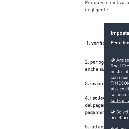
Per questo motivo, a
negligenti:
1. verificare la solv
2. per ogni incarico 
anche sulla fattura
3. inviare il primo 
4. i solleciti devono
del pagamento, il nu
pagamento
5. fatture e solleci