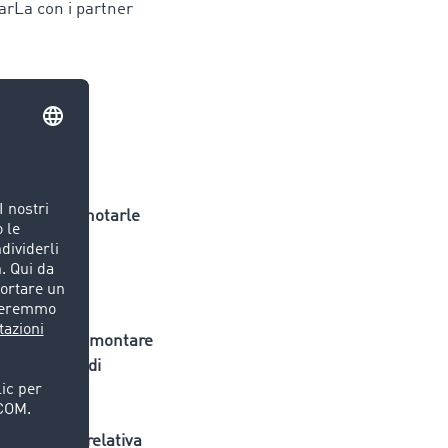
arLa con i partner
agamento e annotarle
agamento
pagamento, l'ammontare
ovo termine di
mentazione relativa