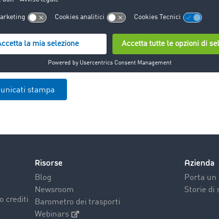
to a cui si riferiscono, di modo che non possano esserci dubbi 
ollecito e decorsi di 30 giorni dal termine di pagamento, ric
municati stampa
Risorse
Azienda
Blog
Porta un 
Newsroom
Storie di
o crediti
Barometro dei trasporti
Webinars