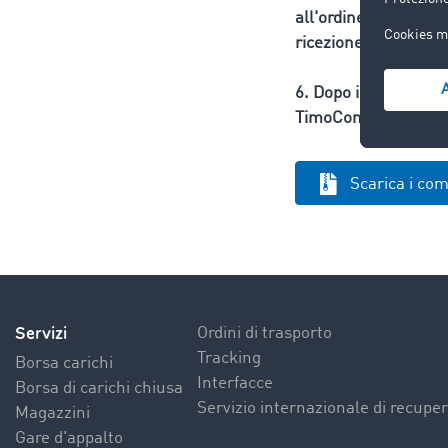
all'ordine di traspor
ricezione
6. Dopo il secondo s
TimoCom CashCare
Scarica i co
Servizi
Ordini di trasporto
Tracking
Borsa carichi
Interfacce
Borsa di carichi chiusa
Servizio internazionale di recuper
Magazzini
Gare d'appalto