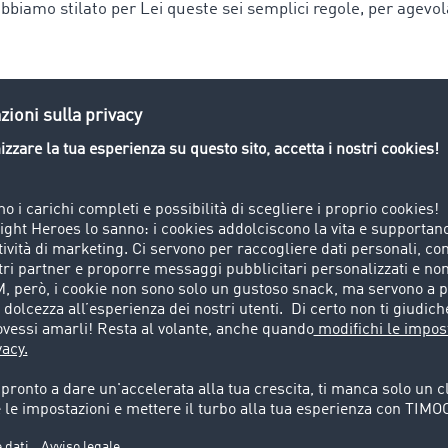
bbiamo stilato per Lei queste sei semplici regole, per agevol
ibilità dei partner commerciali ogni due anni
di trasporto verificare le indicazioni relative ai termini di p
sollecito una settimana dopo la decorrenza del termine di p
 sempre contenere: il debitore, il creditore, la richiesta di 
mero di fattura e la data, la scadenza del pagamento e il nu
ti devono sempre essere inviati per raccomandata con la docu