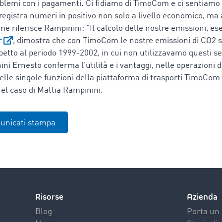
lemi con i pagamenti. Ci fidiamo di TimoCom e ci sentiamo si
registra numeri in positivo non solo a livello economico, ma
me riferisce Rampinini: "Il calcolo delle nostre emissioni, es
r
, dimostra che con TimoCom le nostre emissioni di CO2 
spetto al periodo 1999-2002, in cui non utilizzavamo questi se
i Ernesto conferma l'utilità e i vantaggi, nelle operazioni d
delle singole funzioni della piattaforma di trasporti TimoCom 
el caso di Mattia Rampinini.
municati stampa
Risorse
Azienda
Blog
Porta un 