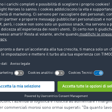
rasporti per tutte le esigenze
ndividuata, nel 2003, nella borsa di carichi e mezzi di TimoCo
nini Ernesto utilizza la piattaforma TimoCom per i trasporti 
 la relazione Italia – Italia, troviamo ormai più carichi nel
i
", spiega Mattia Rampinini. Grazie alla funzione di ricerca dei
ormai un ricordo: "Da quando usiamo la piattaforma TimoCom
o del nostro parco veicoli del 30%", aggiunge. "Inoltre, la bo
 per noi perché ci permette di dare temporaneamente in aff
 racconta Rampinini. La funzione di calcolo semplifica le ope
cazione dei tragitti per tutti i tipi di trasporto. Con la rubrica 
 inoltre i propri contatti, mentre la piattaforma per gare d'a
i fissi per determinate tratte, migliorando la programmazione
rso anno, possiamo condurre trattative sulle singole offert
prosegue il direttore del traffico.
moCom, l'azienda di logistica è riuscita ad aumentare i margin
ner commerciali morosi sono ormai superati: "Da quanto la