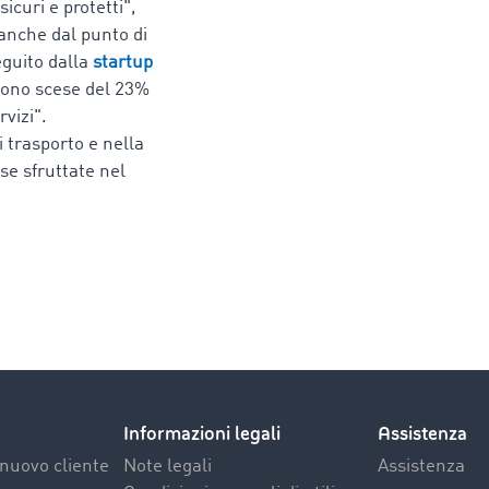
curi e protetti",
 anche dal punto di
eguito dalla
startup
sono scese del 23%
rvizi".
i trasporto e nella
se sfruttate nel
Informazioni legali
Assistenza
nuovo cliente
Note legali
Assistenza