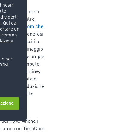
m. Da più di dieci
internazionali e
la borsa TimoCom che
 carichi, gli onerosi
, siamo riusciti a
rsa di magazzinaggio
itto le nostre ampie
razioni di computo
dei trasporti online,
ppalto consente di
. "Dall'introduzione
e in modo molto
i del 15%. Anche i
voriamo con TimoCom,