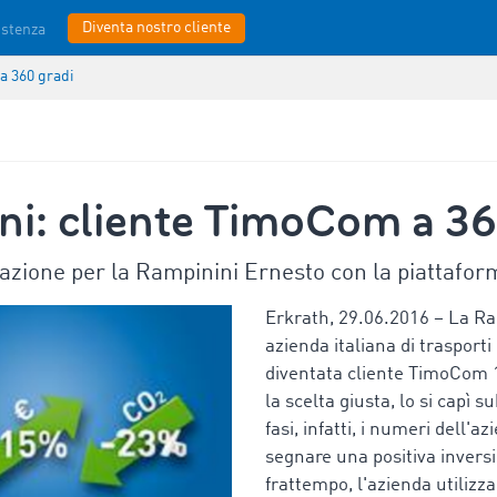
Diventa nostro cliente
istenza
a 360 gradi
ni: cliente TimoCom a 36
zione per la Rampinini Ernesto con la piattaform
Erkrath, 29.06.2016 – La Ra
azienda italiana di trasporti 
diventata cliente TimoCom 1
la scelta giusta, lo si capì s
fasi, infatti, i numeri dell'a
segnare una positiva invers
frattempo, l'azienda utilizz