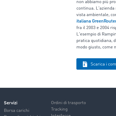
non abbiamo più prob
continua. L'azienda 
vista ambientale, co
italiana GreenRoute
fra il 2003 e 2004 ri
L'esempio di Rampinin
pratica quotidiana, 
modo giusto, come n
Scarica i co
Servizi
Ordini di trasporto
Tracking
Borsa carichi
Interfacce