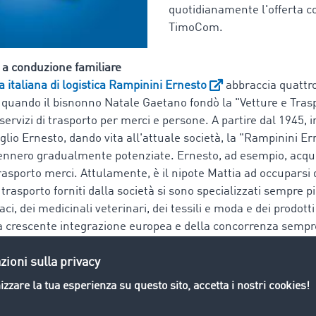
quotidianamente l'offerta co
TimoCom.
 a conduzione familiare
a italiana di logistica Rampinini Ernesto
abbraccia quattro
, quando il bisnonno Natale Gaetano fondò la "Vetture e Tras
servizi di trasporto per merci e persone. A partire dal 1945, 
lio Ernesto, dando vita all'attuale società, la "Rampinini Erne
vennero gradualmente potenziate. Ernesto, ad esempio, acqui
rasporto merci. Attulamente, è il nipote Mattia ad occuparsi 
i trasporto forniti dalla società si sono specializzati sempre p
ci, dei medicinali veterinari, dei tessili e moda e dei prodot
a crescente integrazione europea e della concorrenza sempre
di logistica comasca sono aumentate con l’arrivo del nuovo mi
ornavano indietro vuoti dai viaggi in Europa. Affinché la Ramp
 sul mercato, era urgente trovare una soluzione in tempi bre