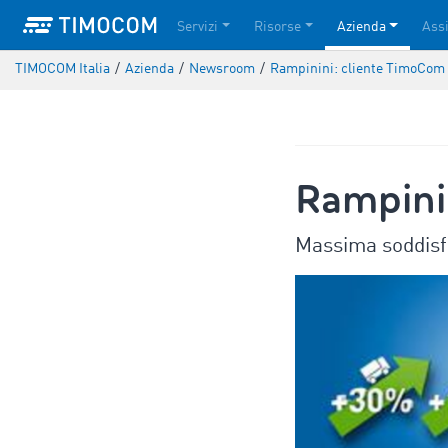
Servizi
Risorse
Azienda
Ass
TIMOCOM Italia
/
Azienda
/
Newsroom
/
Rampinini: cliente TimoCom 
Rampini
Massima soddisfa