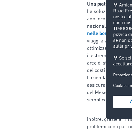
Una piattaforma di t
La soluzione venne i
anni ormai, la Rampi
nazionali. "
Anche per
nelle borse nazional
viaggi a vuoto sono 
ottimizzare l'impieg
è estremamente utile
aree di stoccaggio",
dei costi e di pianifi
l'azienda può gestire
assicurarsi incarich
del Messenger lo sco
semplice e pratico", 
Inoltre, grazie a Ti
problemi con i part