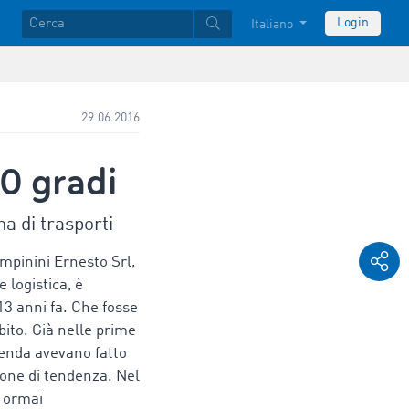
Login
Italiano
29.06.2016
0 gradi
a di trasporti
mpinini Ernesto Srl,
e logistica, è
3 anni fa. Che fosse
ubito. Già nelle prime
zienda avevano fatto
ione di tendenza. Nel
a ormai