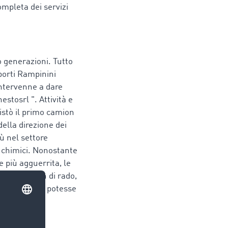
mpleta dei servizi
 generazioni. Tutto
porti Rampinini
intervenne a dare
stosrl ". Attività e
stò il primo camion
della direzione dei
iù nel settore
ti chimici. Nonostante
 più agguerrita, le
llennio: non di rado,
inini Ernesto potesse
vi.