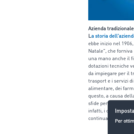
Azienda tradizionale
L
a storia dell'aziend
ebbe inizio nel 1906
Natale", che forniva 
una mano anche il fig
dotazioni tecniche 
da impiegare per il t
trasport e i servizi d
alimentare, dei farma
questo, a causa dell
sfide per l'azienda 
infatti, i camion rit
continuare a operare