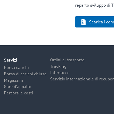
reparto sviluppo di 
Scarica i co
Servizi
Ordini di trasporto
Tracking
Borsa carichi
Interfacce
Borsa di carichi chiusa
Servizio internazionale di recuper
Magazzini
Gare d'appalto
Percorsi e costi