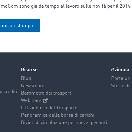
TimoCom sono già da tempo al lavoro sulle novità per il 2014
municati stampa
Risorse
Azienda
Blog
Porta un 
Newsroom
Storie di
o crediti
Barometro dei trasporti
Webinars
Il Dizionario del Trasporto
Panoramica della borsa di carichi
Divieti di circolazione per mezzi pesanti