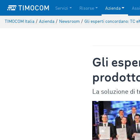
Servizi
Risorse
Azienda
Ass
TIMOCOM Italia
/
Azienda
/
Newsroom
/
Gli esperti concordano: TC eM
Gli espe
prodotto
La soluzione di t