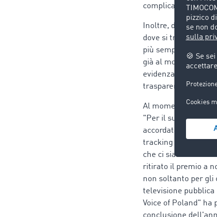
complicato passaggio
Inoltre, dopo aver ot
dove si trovano i lo
più semplice da gesti
già al momento dell'
evidenza che i loro v
trasparenza.
Al momento sono già 7
"Per il successo di 
accordataci, ma anch
tracking volevamo of
che ci siamo riuscit
ritirato il premio a 
non soltanto per gli
televisione pubblica
Voice of Poland" ha 
conclusione dell'anno