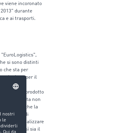
ve viene incoronato
l 2013" durante
ca e ai trasporti.
, "EuroLogistics",
he si sono distinti
no che sta per
La soluzione per il
 livello
ienza, come prodotto
re questa scelta non
ci effettivi che la
 soluzione di
ette di visualizzare
liminano così sia il