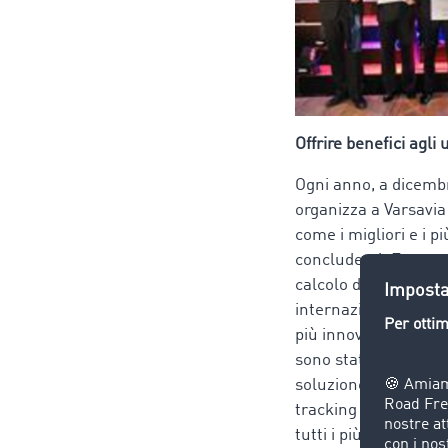
Offrire benefici agli 
Ogni anno, a dicembre
organizza a Varsavia 
come i migliori e i p
concludersi. E ora 
calcolo dei percorsi 
internazionale, com
più innovativo del 20
sono state soltanto l
soluzione è in grado 
tracking collegata a
tutti i più diffusi si