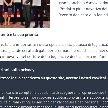
trionfa anche a Varsavia, do
"Prodotto più innovativo de
l'evento dedicato alla logisti
utenti è la sua priorità
, la più importante rivista specializzata polacca di logistica
una grande serata di gala per premiare i prodotti e i servizi c
iù innovativi nel settore della logistica e dei trasporti nell'an
®
anche TC eMap
è entrato a far parte dell'elite dei vincitori. 
e il tracking creata da TimoCom è stata scelta da una giuria di
posta da rappresentanti del mondo dell'economia e della sc
13 per il settore della logistica e dei trasporti. A determina
e novità tecniche offerte dal prodotto, ma soprattutto i benefi
®
di garantire ai suoi utenti. TC eMap
non è soltanto la prima
 una borsa di carichi, ma è anche la prima soluzione che perm
stemi di localizzazione satellitare su un'unica piattaforma. Si e