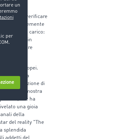
onate.
one possono verificare
azioni evidentemente
gli ordini di carico:
ono mettere in
ì una maggiore
elematici europei.
er la fiducia
 questa soluzione di
noscimento dimostra
 polacca, che ha
ivelato una gioia
anali della
tar del reality "The
la splendida
li addetti del