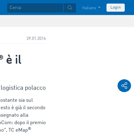
Login
Italiano
29.01.2014
è il
 logistica polacco
ostante sia sul
esto è già il secondo
ssegnato alla
moCom: dopo il premio
®
nno", TC eMap