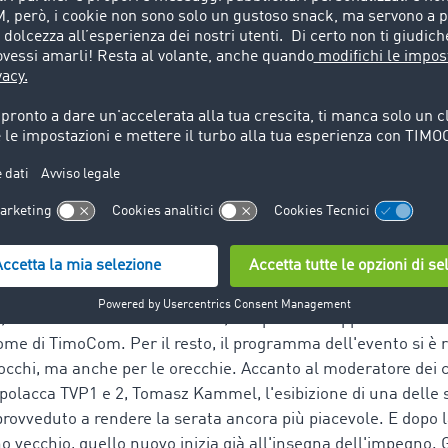
 tra diverse applicazioni telematiche che le fastidiose telef
tenuto la relativa abilitazione, i gestori dei servizi di spedizi
ro veicoli su un'unica schermata. Oltre a un flusso di inform
re, la soluzione offre ulteriori vantaggi per le assegnazioni de
immissione dei mezzi nella borsa di carichi, le aziende poss
®
eicoli sono rintracciabili tramite TC eMap
, assicurando cos
0 le interfacce disponibili per i diversi provider di servizi t
®
TC eMap
dobbiamo ringraziare naturalmente i nostri clienti p
e e innanzitutto i nostri numerosi provider telematici. "Con
frire un prodotto nuovo e utile per il settore e questo rico
i", ha dichiarato Dariusz Korbut, a capo della rappresentanza
nome di TimoCom. Per il resto, il programma dell'evento si è r
 occhi, ma anche per le orecchie. Accanto al moderatore dei c
 polacca TVP1 e 2, Tomasz Kammel, l'esibizione di una delle s
provveduto a rendere la serata ancora più piacevole. E dopo 
 vecchio, quello nuovo inizia già all'insegna dell'impegno. G