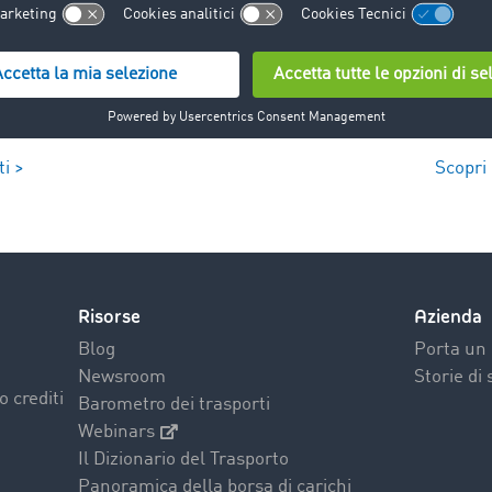
i >
Scopri 
Risorse
Azienda
Blog
Porta un 
Newsroom
Storie di
o crediti
Barometro dei trasporti
Webinars
Il Dizionario del Trasporto
Panoramica della borsa di carichi