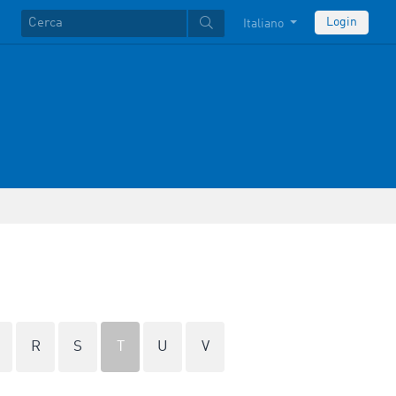
Login
Italiano
R
S
T
U
V