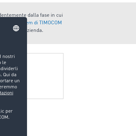
endentemente dalla fase in cui
gistics System di TIMOCOM
ne della tua azienda.