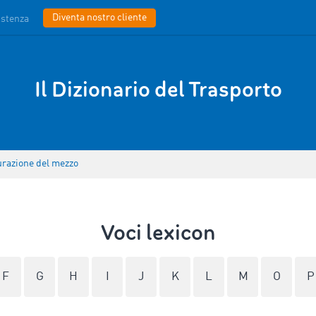
Diventa nostro cliente
istenza
Il Dizionario del Trasporto
urazione del mezzo
Voci lexicon
F
G
H
I
J
K
L
M
O
P