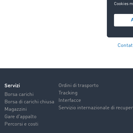
Contatt
Servizi
Ordini di trasporto
Tracking
Borsa carichi
Interfacce
Borsa di carichi chiusa
Servizio internazionale di recuper
Magazzini
Gare d'appalto
Percorsi e costi