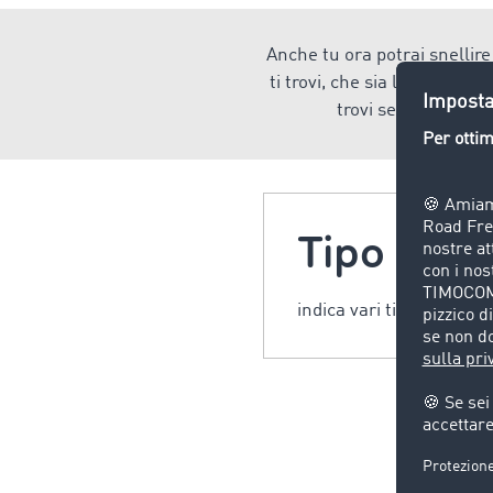
Anche tu ora potrai snellire 
ti trovi, che sia l'avvio, l'
trovi sempre l'appli
Tipo di c
indica vari tipi di confi