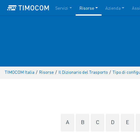
Servizi
Risorse
Azienda
Ass
TIMOCOM Italia
/
Risorse
/
Il Dizionario del Trasporto
/
Tipo di config
A
B
C
D
E