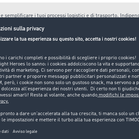
e semplificare i tuoi processi logistici e di trasporto. Indip
esecuzione o la gestione dell'ordine di trasporto, nello
Smart Lo
cazione più adatta alle esigenze e al livello di digitalizzazio
onfigurazione del mezzo
gurazione dell’autocarro, ad es. coperto, ribaltabile.