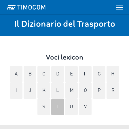
Il Dizionario del Trasporto
Voci lexicon
A
B
C
D
E
F
G
H
I
J
K
L
M
O
P
R
S
T
U
V