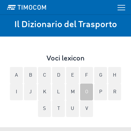
Il Dizionario del Trasporto
Voci lexicon
A
B
C
D
E
F
G
H
I
J
K
L
M
O
P
R
S
T
U
V