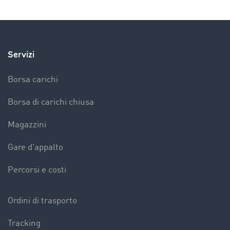
Servizi
Borsa carichi
Borsa di carichi chiusa
Magazzini
Gare d'appalto
Percorsi e costi
Ordini di trasporto
Tracking