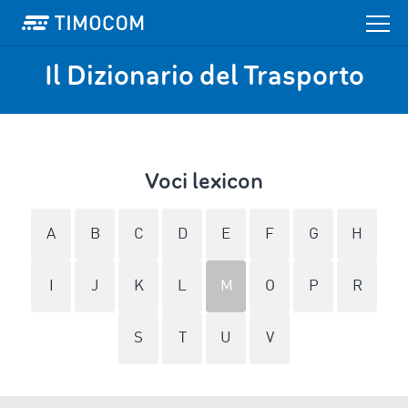
Il Dizionario del Trasporto
Voci lexicon
A
B
C
D
E
F
G
H
I
J
K
L
M
O
P
R
S
T
U
V