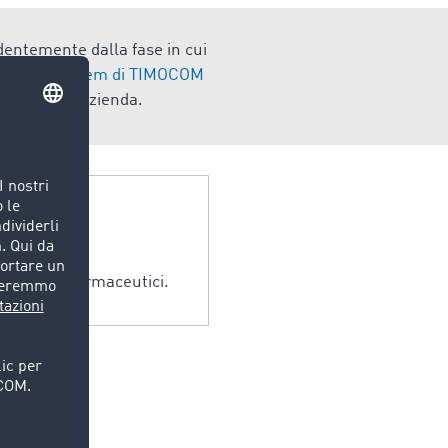
endentemente dalla fase in cui
gistics System di TIMOCOM
ne della tua azienda.
e prodotti farmaceutici.