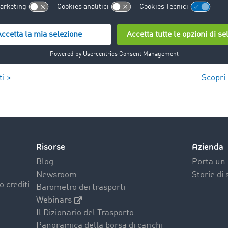
i >
Scopri 
Risorse
Azienda
Blog
Porta un 
Newsroom
Storie di
o crediti
Barometro dei trasporti
Webinars
Il Dizionario del Trasporto
Panoramica della borsa di carichi