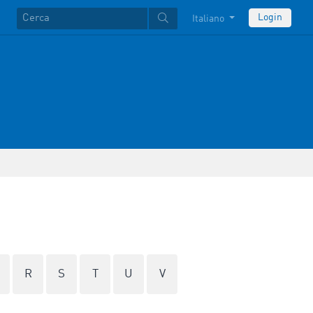
Login
Italiano
R
S
T
U
V