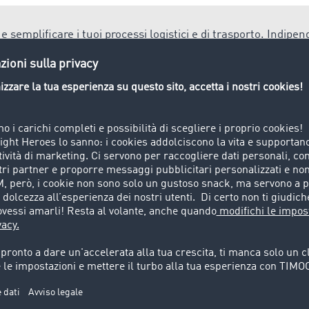
e semplificare i tuoi processi logistici e di trasporto. Indip
esecuzione o la gestione dell'ordine di trasporto, nello
Smart Lo
cazione più adatta alle esigenze e al livello di digitalizzazio
rigerata
ate refrigerate. Ad es. generi alimentari (frutta), medicine 