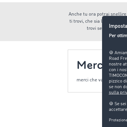
Anche tu ora potrai snellire 
ti trovi, che sia l'avvio, l'
trovi sempre l'appli
Merce ref
merci che vanno trasport