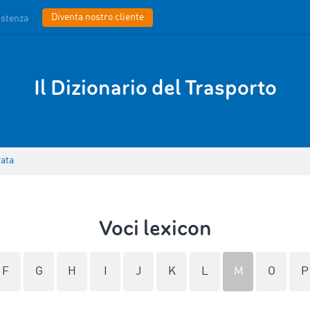
Diventa nostro cliente
istenza
Il Dizionario del Trasporto
rata
Voci lexicon
F
G
H
I
J
K
L
M
O
P