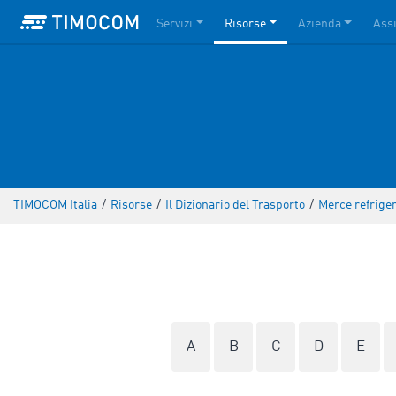
Servizi
Risorse
Azienda
Ass
TIMOCOM Italia
/
Risorse
/
Il Dizionario del Trasporto
/
Merce refrige
A
B
C
D
E