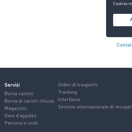
Contatt
Servizi
Ordini di trasporto
Tracking
Borsa carichi
Interfacce
Borsa di carichi chiusa
Servizio internazionale di recuper
Magazzini
Gare d'appalto
Percorsi e costi