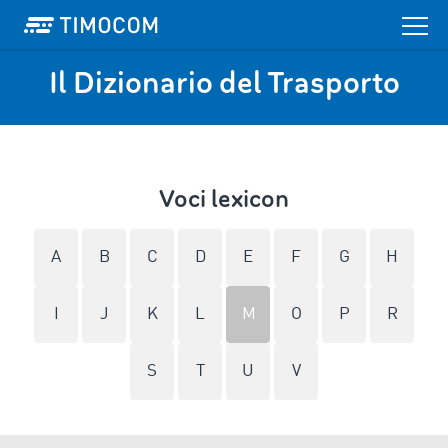
Il Dizionario del Trasporto
Voci lexicon
A
B
C
D
E
F
G
H
I
J
K
L
M
O
P
R
S
T
U
V