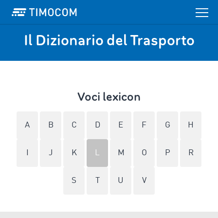
Il Dizionario del Trasporto
Voci lexicon
A
B
C
D
E
F
G
H
I
J
K
L
M
O
P
R
S
T
U
V