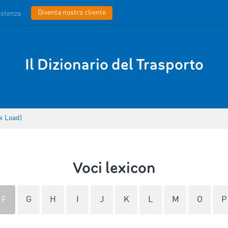
Diventa nostro cliente
istenza
Il Dizionario del Trasporto
k Load)
Voci lexicon
F
G
H
I
J
K
L
M
O
P