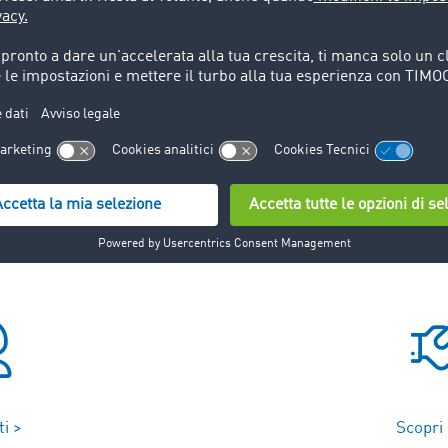
 per trasportare o far trasportare la merce direttamente dal m
.
 carico parziale, anche definito LTL (Less Than Truckload). N
iner Load), mentre nel trasporto ferroviario di carro complet
i >
Scopri 