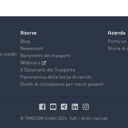
Risorse
Azienda
Blog
Porta un 
Newsroom
Storie di
o crediti
Barometro dei trasporti
Webinars
Il Dizionario del Trasporto
Panoramica della borsa di carichi
Divieti di circolazione per mezzi pesanti
© TIMOCOM GmbH 2024. Tutti i diritti riservati