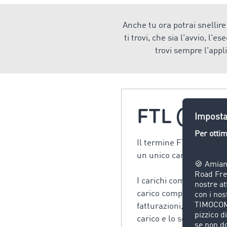
Anche tu ora potrai snellire 
ti trovi, che sia l'avvio, l'
trovi sempre l'appli
FTL (Full
Il termine FTL (Full Tru
un unico carico ed è pie
I carichi completi sono v
carico completo l'aziend
fatturazioni, nonché inut
carico e lo scarico, e pe