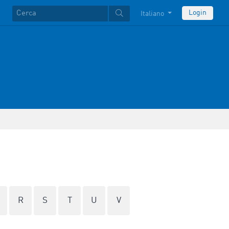
Login
Italiano
R
S
T
U
V