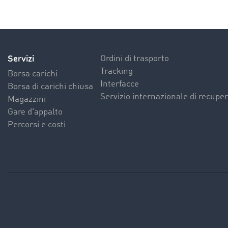
Servizi
Ordini di trasporto
Tracking
Borsa carichi
Interfacce
Borsa di carichi chiusa
Servizio internazionale di recuper
Magazzini
Gare d'appalto
Percorsi e costi