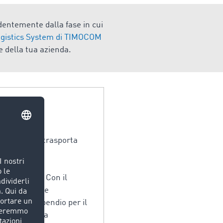
endentemente dalla fase in cui
gistics System di TIMOCOM
ne della tua azienda.
ui il camion trasporta
 committenti. Con il
er notifiche e
riduce il dispendio per il
to rappresenta