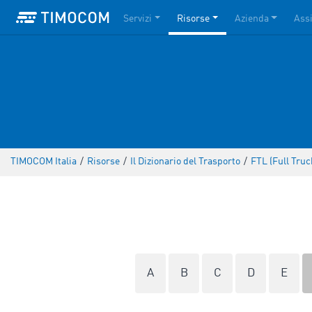
Servizi
Risorse
Azienda
Ass
TIMOCOM Italia
/
Risorse
/
Il Dizionario del Trasporto
/
FTL (Full Truc
A
B
C
D
E