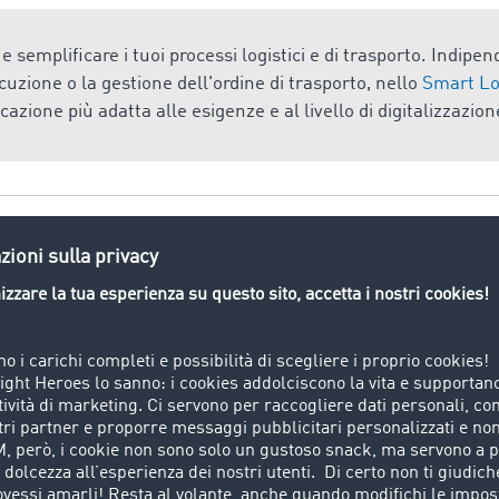
e semplificare i tuoi processi logistici e di trasporto. Indip
esecuzione o la gestione dell'ordine di trasporto, nello
Smart Lo
cazione più adatta alle esigenze e al livello di digitalizzazio
 Truck Load)
ck Load), in italiano carico completo, indica un trasporto in c
no. In italiano, carico completo.
antaggiosi per gli autisti, per le aziende di trasporto e per i
a di trasporto evita dispendi maggiori di tempo e di denaro p
ili attese nei luoghi di carico e scarico. Per il conducente si 
r il fissaggio del carico. Per il committente, il carico comple