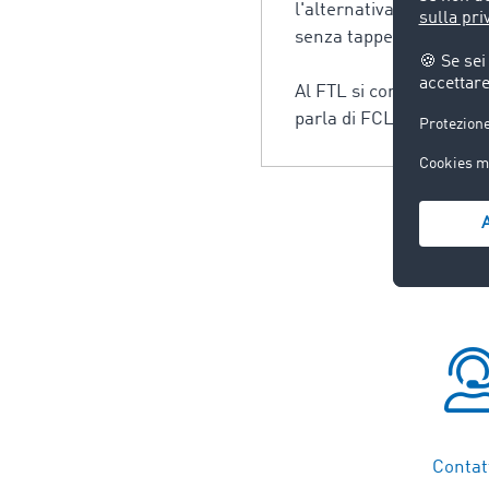
l'alternativa più veloce
senza tappe intermedie
Al FTL si contrappone il
parla di FCL (Full Conta
Contatt