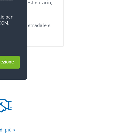
ittente al destinatario,
el trasporto stradale si
o.
di più >