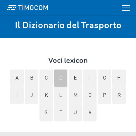
Il Dizionario del Trasporto
Voci lexicon
A
B
C
D
E
F
G
H
I
J
K
L
M
O
P
R
S
T
U
V