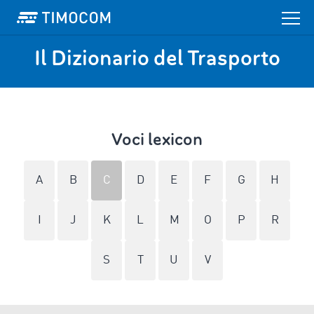
Il Dizionario del Trasporto
Voci lexicon
A
B
C
D
E
F
G
H
I
J
K
L
M
O
P
R
S
T
U
V