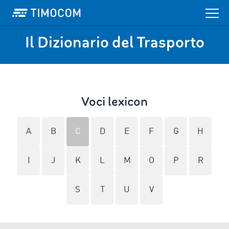
Il Dizionario del Trasporto
Voci lexicon
A
B
C
D
E
F
G
H
I
J
K
L
M
O
P
R
S
T
U
V