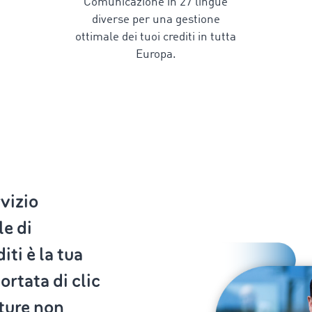
Comunicazione in
27
lingue
diverse per una gestione
ottimale dei tuoi crediti in tutta
Europa.
rvizio
le di
iti è la tua
ortata di clic
tture non