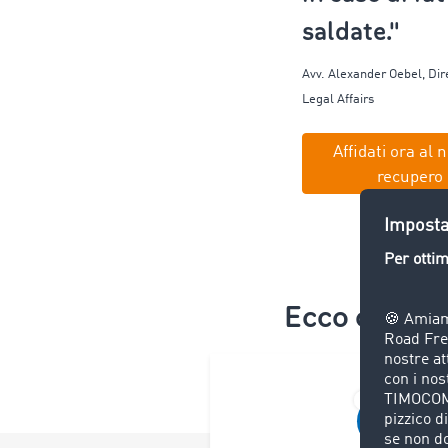
saldate."
Avv. Alexander
Oebel
,
Dir
Legal Affairs
Affidati ora al n
recupero 
Ecco come f