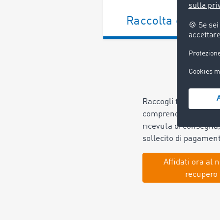
Raccolta dei doc
Raccogli tutti i docu
comprendono l’ordine 
ricevuta di consegna, 
sollecito di pagamen
Affidati ora al n
recupero 