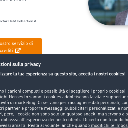
ector
Debt
Collection &
ostro servizio di
crediti
are: gestisci il recupero crediti