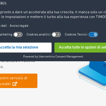
Invio della richiesta
Veri
umenti
menti necessari, che
di trasporto, la
la fattura e l’ultimo
to.
ostro servizio di
crediti