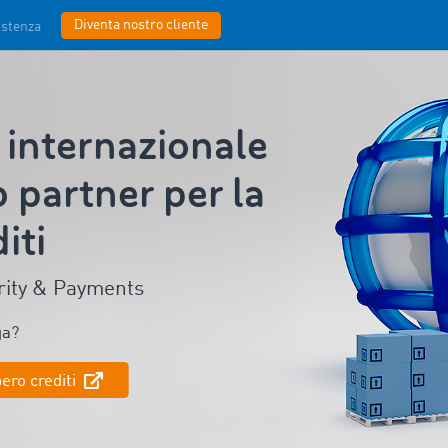
Diventa nostro cliente
istenza
 internazionale
 partner per la
iti
urity & Payments
ga?
pero crediti