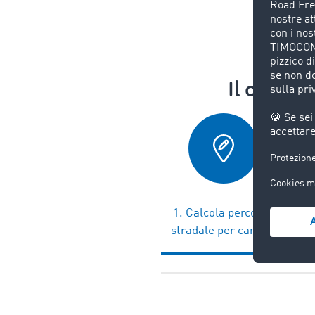
Il calcol
1. Calcola percorso
2. 
stradale per camion