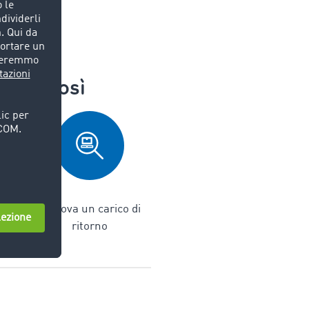
iona così
lcolo
5. Trova un carico di
 tuo
ritorno