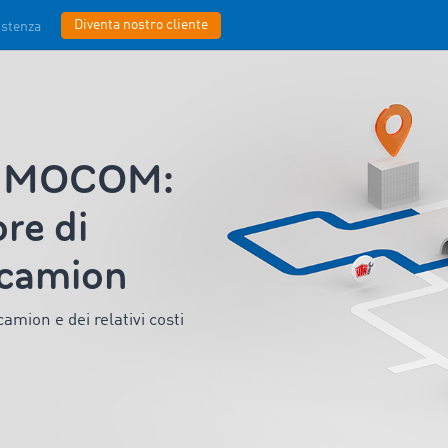
Diventa nostro cliente
istenza
i TIMOCOM:
ore di
r camion
i camion
e dei relativi costi