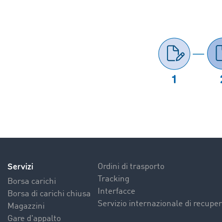
Servizi
Ordini di trasporto
Tracking
Borsa carichi
Interfacce
Borsa di carichi chiusa
Servizio internazionale di recuper
Magazzini
Gare d'appalto