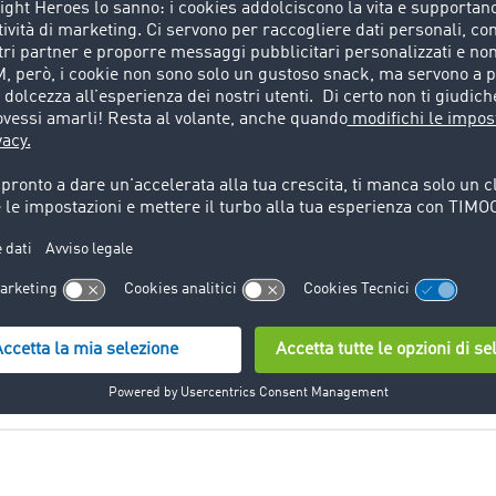
atore del percorso per camion
funz
Panoramica sulle
3. Calcola i costi di
4. Ottimizza il ca
limitazioni
trasporto
del percorso del
camion