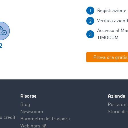
Registrazione
Verifica azien
Accesso al Ma
TIMOCOM
Prova ora gratis
Risorse
Azienda
Blog
Porta un 
Newsroom
Storie di
o crediti
Barometro dei trasporti
Webinars