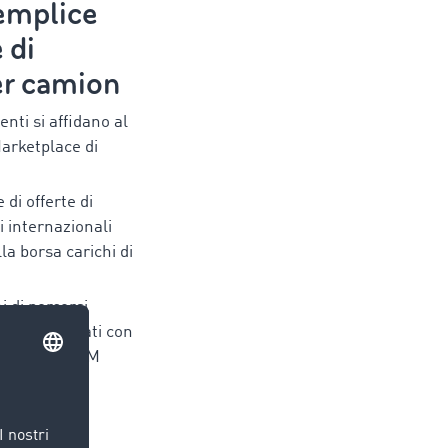
semplice
 di
er camion
enti si affidano al
arketplace di
 di offerte di
li internazionali
la borsa carichi di
i di percorsi
amion calcolati con
ti di TIMOCOM