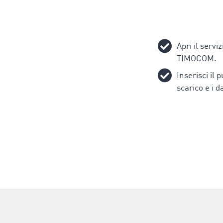
Apri il serviz
TIMOCOM.
Inserisci il 
scarico e i d