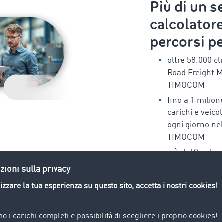
Più di un 
calcolatore
percorsi p
oltre 58.000 cli
Road Freight M
TIMOCOM
fino a 1 milione
carichi e veico
ogni giorno nel
TIMOCOM
più di 40 milion
stradali per c
Percorsi e cos
Prova ora gratis