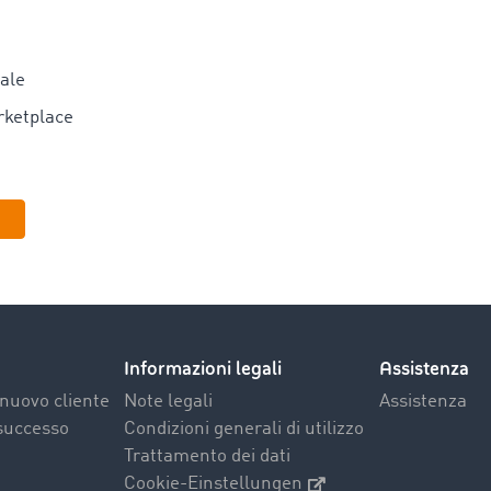
dale
rketplace
Informazioni legali
Assistenza
nuovo cliente
Note legali
Assistenza
 successo
Condizioni generali di utilizzo
Trattamento dei dati
Cookie-Einstellungen