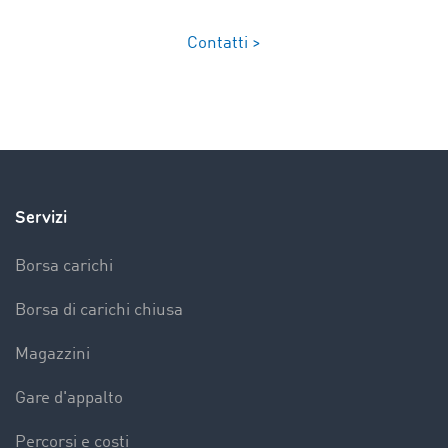
Contatti >
Servizi
Borsa carichi
Borsa di carichi chiusa
Magazzini
Gare d'appalto
Percorsi e costi