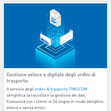
Gestione veloce e digitale degli ordini di
trasporto
Il servizio degli
ordini di trasporto TIMOCOM
semplifica la raccolta e la gestione dei dati.
Comunica con i clienti in
24
lingue in modo semplice,
veloce e senza errori.