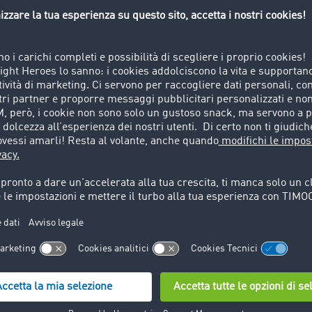
taforma TIMOCOM
 offerte) permette
gli sprechi legati a
ero con carico
ll’opportunità di
richi e quindi di
ti.
liente
Il mezzo p
la tua mer
Ogni movimento di 