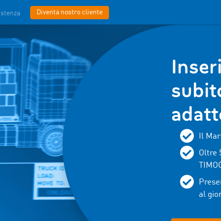
Diventa nostro cliente
istenza
Inseri
subit
adatt
Il Mar
Oltre 
TIMO
Presen
al gio