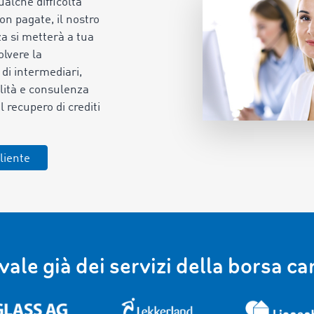
alche difficoltà
on pagate, il nostro
za si metterà a tua
olvere la
 di intermediari,
lità e consulenza
l recupero di crediti
liente
vvale già dei servizi della borsa