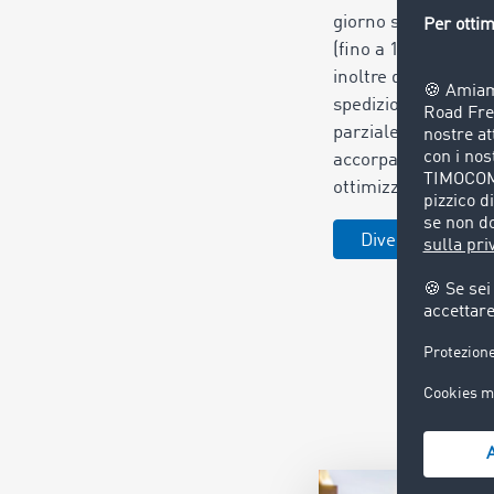
giorno sulla piat
(fino a 1 milione di
inoltre di eliminare 
spedizioni LTL, ovv
parziale, in virtù de
accorpare diversi ca
ottimizzare i traspor
Diventa nostro c