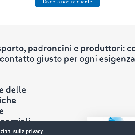
Diventa nostro cliente
sporto, padroncini e produttori:
contatto giusto per ogni esigenz
e delle
iche
le
parziali
ferte presente ogni