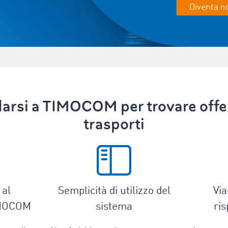
Diventa no
darsi a TIMOCOM per trovare offert
trasporti
 al
Semplicità di utilizzo del
Via
IMOCOM
sistema
ris