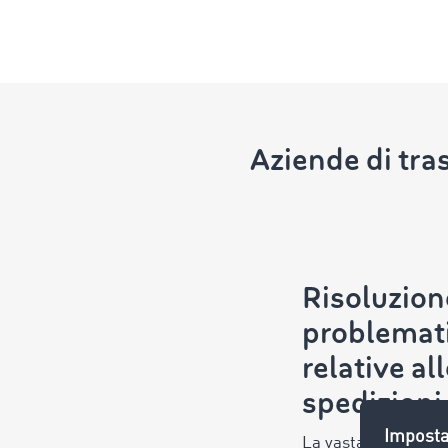
Aziende di tra
Risoluzion
problemat
relative al
spedizioni 
La vasta serie di of