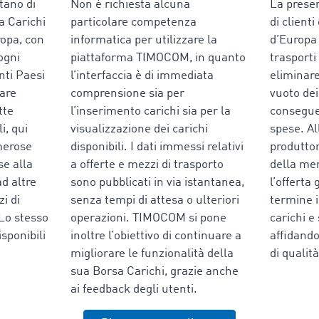
tano di
Non è richiesta alcuna
La prese
a Carichi
particolare competenza
di clienti
ropa, con
informatica per utilizzare la
d’Europa
 ogni
piattaforma TIMOCOM, in quanto
trasporti
nti Paesi
l’interfaccia è di immediata
eliminare 
vare
comprensione sia per
vuoto de
tte
l’inserimento carichi sia per la
consegue
i, qui
visualizzazione dei carichi
spese. A
merose
disponibili. I dati immessi relativi
produtto
se alla
a offerte e mezzi di trasporto
della mer
d altre
sono pubblicati in via istantanea,
l’offerta
zi di
senza tempi di attesa o ulteriori
termine i
 Lo stesso
operazioni. TIMOCOM si pone
carichi e
isponibili
inoltre l’obiettivo di continuare a
affidando
migliorare le funzionalità della
di qualità
sua Borsa Carichi, grazie anche
ai feedback degli utenti.