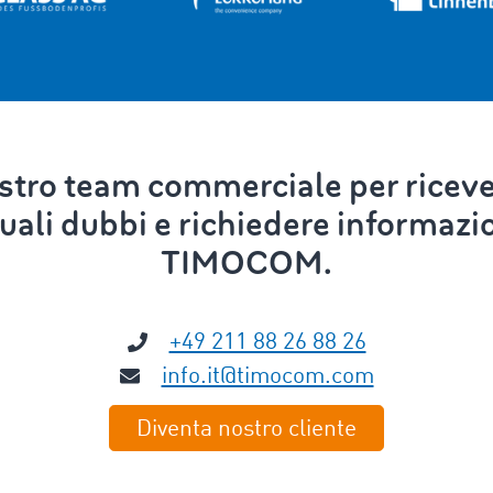
ostro team commerciale per riceve
uali dubbi e richiedere informazion
TIMOCOM.
+49 211 88 26 88 26
info.it@timocom.com
Diventa nostro cliente