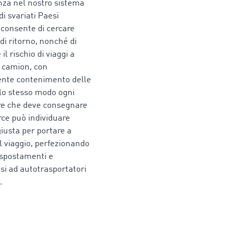
nza nel nostro sistema
 di svariati Paesi
 consente di cercare
 di ritorno, nonché di
il rischio di viaggi a
i camion, con
nte contenimento delle
llo stesso modo ogni
re che deve consegnare
ce può individuare
 giusta per portare a
l viaggio, perfezionando
 spostamenti e
si ad autotrasportatori
.