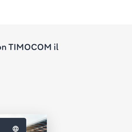
 con TIMOCOM il
a