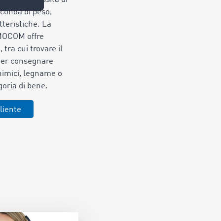
econda di peso,
tteristiche. La
IMOCOM offre
tra cui trovare il
per consegnare
chimici, legname o
goria di bene.
liente