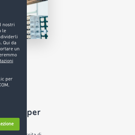
erfetto per
ce
merce necessita di