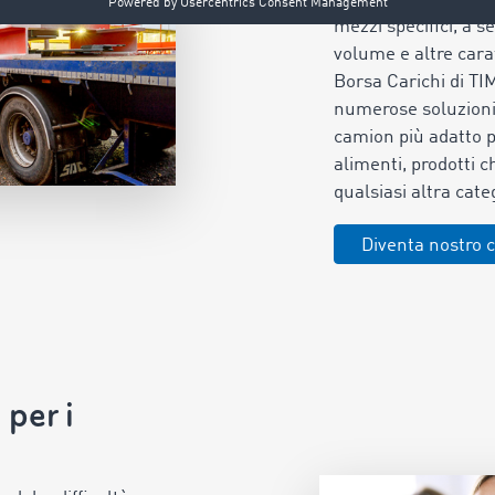
mezzi specifici, a s
volume e altre cara
Borsa Carichi di T
numerose soluzioni, 
camion più adatto 
alimenti, prodotti 
qualsiasi altra cate
Diventa nostro c
 per i
i