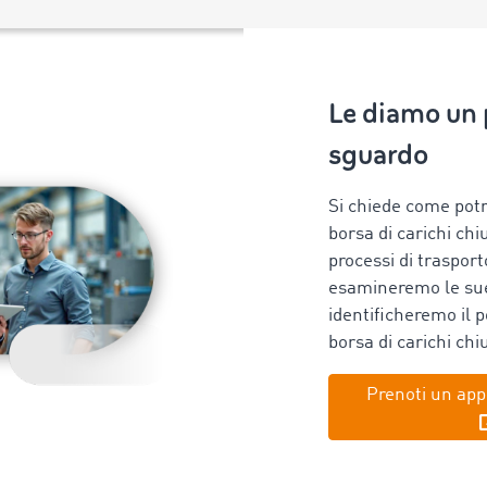
Le diamo un
sguardo
Si chiede come pot
borsa di carichi chi
processi di traspor
esamineremo le sue
identificheremo il p
borsa di carichi chiu
Prenoti un ap