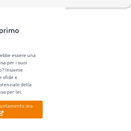
 primo
rebbe essere una
usa per i suoi
to? Insieme
 sfide e
otenziale della
sa per lei.
puntamento ora