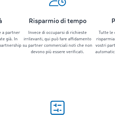
à
Risparmio di tempo
P
e a partner
Invece di occuparsi di richieste
Tutte le 
ate già. In
irrilevanti, qui può fare affidamento
risparmia
partnership
su partner commerciali noti che non
vostri par
devono più essere verificati.
automatic