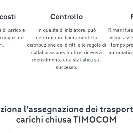
costi
Controllo
a di carico e
In qualità di iniziatore, può
Rimani fles
ò negoziare
determinare liberamente la
viene asse
i.
distribuzione dei diritti e le regole di
tempo pres
collaborazione. Inoltre, riceverà
automatica
mensilmente una statistica sul
successo.
iona l'assegnazione dei trasporti
carichi chiusa TIMOCOM