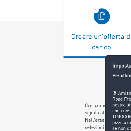
Creare un'offerta d
carico
Crei come di consueto
significativa con tutti
Nell'area "Limitare l
selezioni la Sua borsa