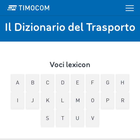
Il Dizionario del Trasporto
Voci lexicon
A
B
C
D
E
F
G
H
I
J
K
L
M
O
P
R
S
T
U
V