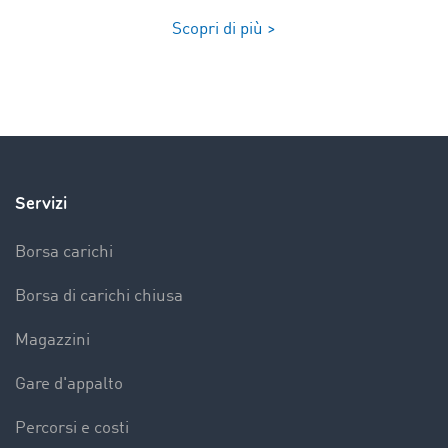
Scopri di più >
Servizi
Borsa carichi
Borsa di carichi chiusa
Magazzini
Gare d'appalto
Percorsi e costi