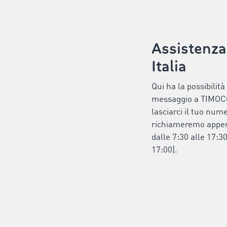
Assistenza 
Italia
Qui ha la possibilità
messaggio a TIMOCO
lasciarci il tuo nume
richiameremo appen
dalle 7:30 alle 17:30
17:00).