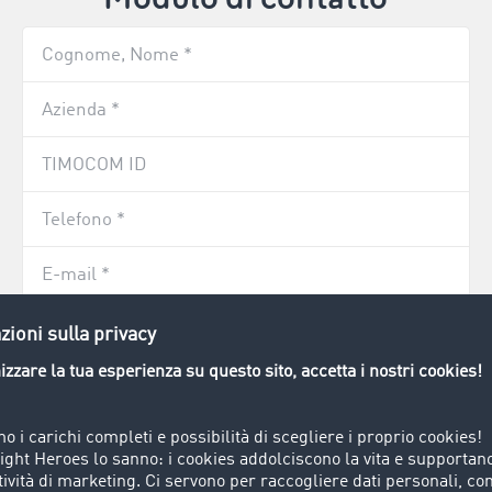
Cognome, Nome *
Azienda *
TIMOCOM ID
Telefono *
E-mail *
Via
CAP *
Località