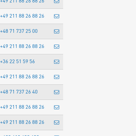
+49 211 88 26 88 26
+49 211 88 26 88 26
+48 71 737 25 00
+49 211 88 26 88 26
+36 22 51 59 56
+49 211 88 26 88 26
+48 71 737 26 40
+49 211 88 26 88 26
+49 211 88 26 88 26