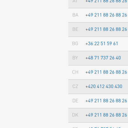
AT
+49 211 88 26 88 26
BA
+49 211 88 26 88 26
BE
+49 211 88 26 88 26
BG
+36 22 51 59 61
BY
+48 71 737 26 40
CH
+49 211 88 26 88 26
CZ
+420 412 430 430
DE
+49 211 88 26 88 26
DK
+49 211 88 26 88 26