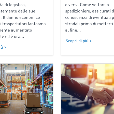
a di logistica,
diversi. Come vettore o
ntemente dalle sue
spedizioniere, assicurati d
. Il danno economico
conoscenza di eventuali 
i trasportatori fantasma
stradali prima di metterti 
mente aumentato
al fine...
e ed è ora...
Scopri di più >
iù >