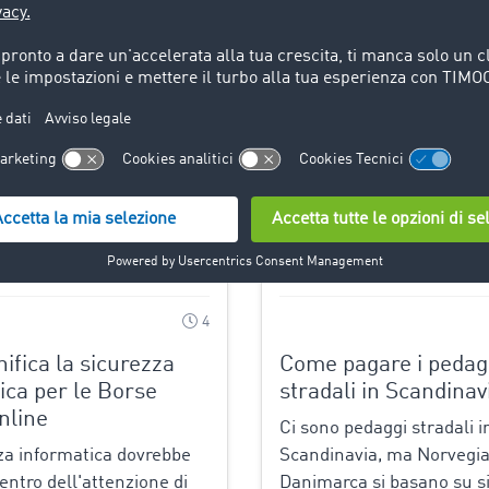
11.06.2025
novità
4
ifica la sicurezza
Come pagare i pedag
ica per le Borse
stradali in Scandinav
nline
Ci sono pedaggi stradali in
za informatica dovrebbe
Scandinavia, ma Norvegia
entro dell'attenzione di
Danimarca si basano su s