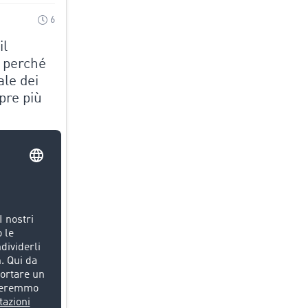
6
il
 perché
ale dei
pre più
ivi, gli
porali
essione il
restare
e.
el