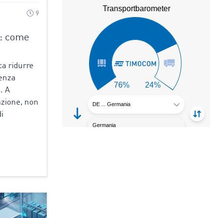
9
o: come
ca ridurre
senza
. A
azione, non
di