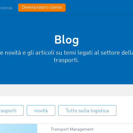
Diventa nostro cliente
istenza
Blog
le novità e gli articoli su temi legati al settore dell
trasporti.
rasporti
novità
Tutto sulla logistica
Transport Management