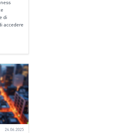
iness
te
e di
di accedere
24.06.2025