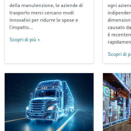
della manutenzione, le aziende di
ogni aziend
trasporto merci cercano modi
indipende
innovativi per ridurre le spese e
dimensioni
l’impatto...
causato da
è recente
Scopri di più >
rapidament
Scopri di p