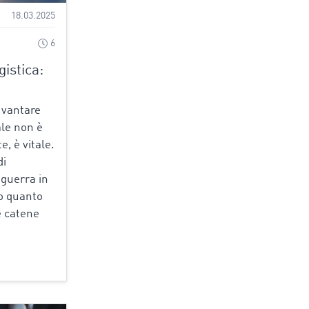
18.03.2025
6
gistica:
a vantare
le non è
, è vitale.
di
 guerra in
o quanto
e catene