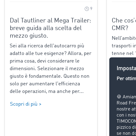
9
Dal Tautliner al Mega Trailer:
Che cos’è
breve guida alla scelta del
CMR?
mezzo giusto.
Nell’ambit
Sei alla ricerca dell'autocarro più
trasporti i
adatto alle tue esigenze? Allora, per
tenne nel 
prima cosa, devi considerare le
un’importa
dimensioni. Selezionare il mezzo
quale emer
giusto è fondamentale. Questo non
guida relat
solo per aumentare l'efficienza
gomma tra 
delle operazioni, ma anche per...
parlando..
Scopri di più >
Scopri di p