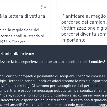
6
 la lettera di vettura
Pianificare al meglio 
percorso dei camion:
l'ottimizzazione digit
o della regolazione dei
percorsi diventa sem
nternazionali su strada si
importante
1956 a Ginevra
nte conferenza, dalla
L'aumento dei costi operat
sero le principali linee
ingorghi e le finestre tem
ive al trasporto su
ristrette mettono sotto pr
due paesi esteri: stiamo
settore dei trasporti. Per 
.
competitivo non basta più
consegnare puntualment
iù >
L'ottimizzazione mirata d
percorso...
Scopri di più >