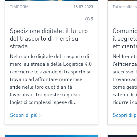
TIMOCOM
18.03.2025
Tutto sulla l
5
Spedizione digitale: il futuro
Comunica
del trasporto di merci su
il segre
strada
efficient
Nel mondo digitale del trasporto di
Nel frenet
merci su strada e della Logistica 4.0
l’efficienz
i corrieri e le aziende di trasporto si
successo. 
trovano ad affrontare numerose
trovano ad 
sfide nella loro quotidianità
come gesti
lavorativa. Tra queste: requisiti
catena di 
logistici complessi, spese di...
ridurre i c
Scopri di più >
Scopri di p