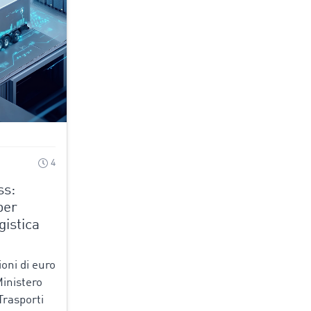
4
ss:
per
gistica
ioni di euro
Ministero
Trasporti