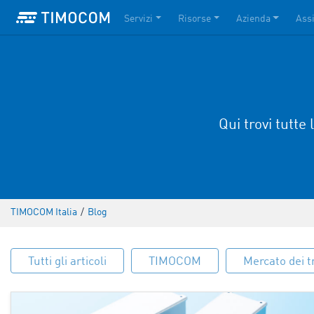
Servizi
Risorse
Azienda
Ass
Qui trovi tutte 
TIMOCOM Italia
/
Blog
Tutti gli articoli
TIMOCOM
Mercato dei t