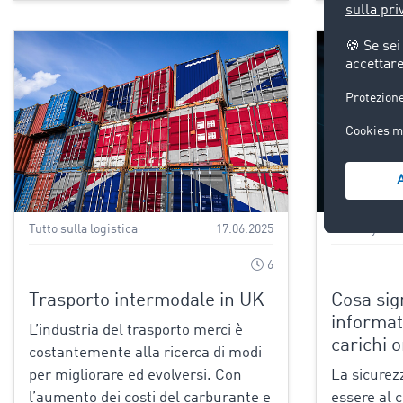
Tutto sulla logistica
17.06.2025
Security
6
Trasporto intermodale in UK
Cosa sign
informat
L’industria del trasporto merci è
carichi o
costantemente alla ricerca di modi
per migliorare ed evolversi. Con
La sicurez
l’aumento dei costi del carburante e
essere al c