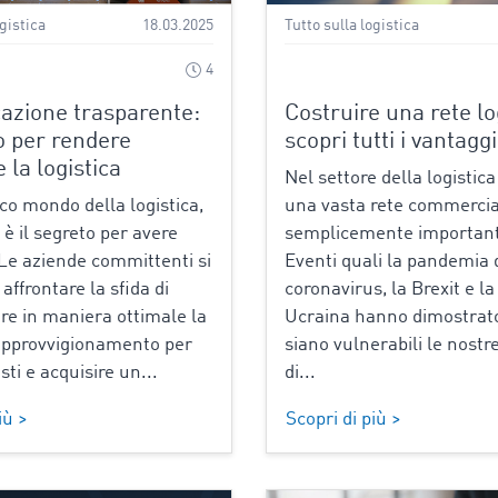
ogistica
18.03.2025
Tutto sulla logistica
4
zione trasparente:
Costruire una rete lo
to per rendere
scopri tutti i vantaggi
e la logistica
Nel settore della logistic
ico mondo della logistica,
una vasta rete commercia
a è il segreto per avere
semplicemente importante
Le aziende committenti si
Eventi quali la pandemia 
affrontare la sfida di
coronavirus, la Brexit e la
re in maniera ottimale la
Ucraina hanno dimostrat
approvvigionamento per
siano vulnerabili le nostr
osti e acquisire un...
di...
iù >
Scopri di più >