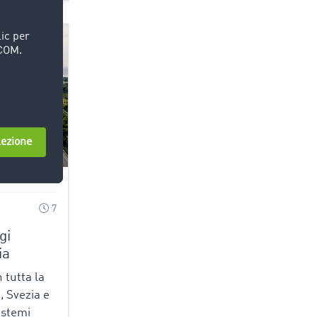
11.06.2025
7
gi
ia
 tutta la
, Svezia e
istemi