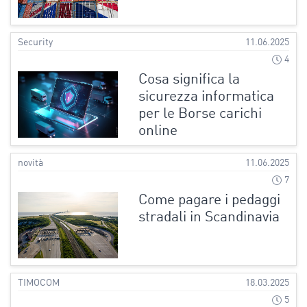
Security
11.06.2025
4
Cosa significa la
sicurezza informatica
per le Borse carichi
online
novità
11.06.2025
7
Come pagare i pedaggi
stradali in Scandinavia
TIMOCOM
18.03.2025
5